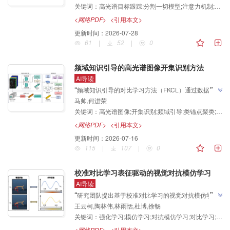
关键词：
高光谱目标跟踪;分割一切模型;注意力机制;光谱提示;特征提取
目标跟踪课题，为解决目标与背景分离不充分问题提供
解决方案，并构建了首个高光谱空中目标跟踪数据集
<网络PDF>
<引用本文>
”
AHOT。
更新时间：
2026-07-28
61
|
52
|
0
频域知识引导的高光谱图像开集识别方法
AI导读
”
“
频域知识引导的对比学习方法（FKCL）通过数据驱动
马帅,何进荣
与物理知识协同的双分支网络架构，引入频域物理先验
关键词：
高光谱图像;开集识别;频域引导;类锚点聚类;空谱融合;双分支架构
知识作为特征距离度量的补充，缓解了传统深度学习模
型对伪未知类样本过度自信的问题，为高光谱图像开集
<网络PDF>
<引用本文>
”
识别中异物同谱及未知类误判难题提供了新方案。
更新时间：
2026-07-16
115
|
107
|
0
校准对比学习表征驱动的视觉对抗模仿学习
AI导读
”
“
研究团队提出基于校准对比学习的视觉对抗模仿学习
王云柯,陶林伟,林雨恬,杜博,徐畅
方法，"拉近相似状态、分离差异状态"，通过挖掘回放
关键词：
强化学习;模仿学习;对抗模仿学习;对比学习;表征学习
缓冲区内部结构与动态建模样本质量演化，提升视觉表
征判别能力与训练稳定性，为高维视觉模仿学习提供新
<网络PDF>
<引用本文>