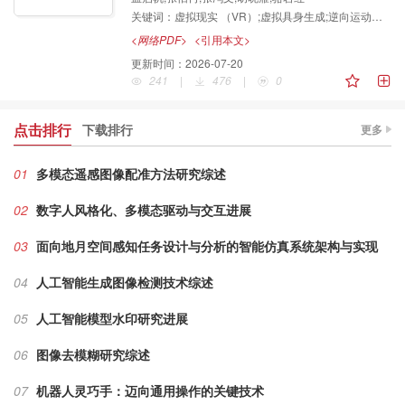
关键词：
虚拟现实 （VR）;虚拟具身生成;逆向运动学 （IK）;虚拟物理实验;用户体验
VR物理实验教学领域的研究进展，该团队建立了结合
骨骼重定向、逆向运动学和数据驱动的虚拟具身运动解
<网络PDF>
<引用本文>
算体系，为解决消费级设备全身运动重建不自然、交互
更新时间：
2026-07-20
体验不连贯问题提供解决方案，为高精度交互的VR教
241
|
476
|
0
”
育场景应用开辟了新方向。
点击排行
下载排行
更多
01
多模态遥感图像配准方法研究综述
02
数字人风格化、多模态驱动与交互进展
03
面向地月空间感知任务设计与分析的智能仿真系统架构与实现
04
人工智能生成图像检测技术综述
05
人工智能模型水印研究进展
06
图像去模糊研究综述
07
机器人灵巧手：迈向通用操作的关键技术