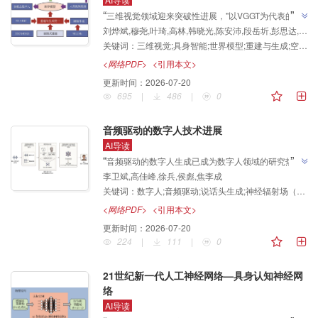
”
“
三维视觉领域迎来突破性进展，"以VGGT为代表的前
刘烨斌,穆尧,叶琦,高林,韩晓光,陈安沛,段岳圻,彭思达,邵天甲,张鸿文,张力,廖依伊,许岚,刘希慧,姚遥,胡瑞珍,弋力,郭裕兰,连宙辉,刘子纬,陈宝权
馈三维重建技术的突破，为空间智能提供了坚实的场景
关键词：
三维视觉;具身智能;世界模型;重建与生成;空间智能
三维理解基础"，专家探索了感知生成交互一体化架
”
构，为具身智能与空间智能发展奠定基础。
<网络PDF>
<引用本文>
更新时间：
2026-07-20
695
|
486
|
0
音频驱动的数字人技术进展
AI导读
”
“
音频驱动的数字人生成已成为数字人领域的研究热
李卫斌,高佳峰,徐兵,侯彪,焦李成
点，"旨在建立从一维语音信号到三维视觉流的跨模态
关键词：
数字人;音频驱动;说话头生成;神经辐射场（NeRF）;3D高斯溅射（3DGS）;扩散模型
映射"，该框架系统梳理了从二维图像生成到神经辐射
场、3D高斯溅射及扩散模型的技术演进，为解决实时
<网络PDF>
<引用本文>
”
高保真数字人渲染问题提供了全面解决方案。
更新时间：
2026-07-20
224
|
111
|
0
21世纪新一代人工神经网络—具身认知神经网
络
AI导读