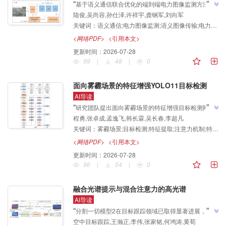
”
“
基于语义通信联合优化的端到端电力图像监测方法，
陆俊,吴尚容,孙仕泽,许祥宇,龚钢军,刘向军
探索了电力图像传输与识别联合优化课题，为解决噪声
”
关键词：
语义通信;电力图像监测;语义图像传输;电力图像识别;复杂电磁环境;联合训练;语义优化方向
干扰下监测效率低下问题提供解决方案。
<网络PDF>
<引用本文>
更新时间：
2026-07-28
99
|
48
|
0
面向雾霾场景的特征增强YOLO11目标检测
AI导读
”
“
研究团队提出面向雾霾场景的特征增强目标检测网络
程勇,张卓成,孟逸飞,韩长霖,吴长春,李超凡
SD-YOLO11，"从主干网络与颈部网络两个层面对模型
关键词：
雾霾场景;目标检测;特征提取;注意力机制;特征融合
进行协同优化"，为解决低能见度环境下的视觉感知任
”
务提供解决方案。
<网络PDF>
<引用本文>
更新时间：
2026-07-28
96
|
54
|
0
融合光谱提示与混合注意力的高光谱
AI导读
”
“
分割一切模型2在目标跟踪领域已取得显著进展，研究
空中目标跟踪,王瀚正,李伟,张家铭,何鸿涛,黄荀
团队建立了光谱提示与混合注意力方法，探索了高光谱