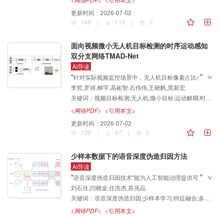
”
思路。
更新时间：
2026-07-02
148
|
118
|
0
面向视频微小无人机目标检测的时序运动感知
双分支网络TMAD-Net
AI导读
”
“
针对实际视频监控场景中，无人机目标像素占比小、
李哲,罗靖,柳宇,高彬智,石伟伟,王晓帆,黑新宏
外观特征微弱，易被复杂动态背景掩盖，传统单帧目标
关键词：
视频目标检测;无人机;微小目标;运动解耦;时序运动感知;空间语义提取
检测算法无法有效利用帧间时序运动信息，导致微小目
标漏检、误检频发的核心问题，研究团队提出了时序运
<网络PDF>
<引用本文>
动感知双分支网络，通过显式分离并深度融合多帧空间
更新时间：
2026-07-02
与运动特征，有效弥补了传统单帧算法对微小目标特征
129
|
97
|
0
表征能力不足的缺陷，为低空安防系统提供了可靠的视
”
觉检测方案。
少样本数据下的语音深度伪造归因方法
AI导读
”
“
语音深度伪造归因技术"能为人工智能治理提供可解释
刘石佳,闫晓金,任浩杰,苏兆品
性证据，也能推动AI语音行业的规范发展，倒逼平台落
关键词：
语音深度伪造归因;少样本学习;特征融合;多原型网络;音频鉴伪
实内容溯源与监管义务"，研究团队提出LADAR方法，
通过多层特征融合与多原型学习机制，在已知和未知伪
<网络PDF>
<引用本文>