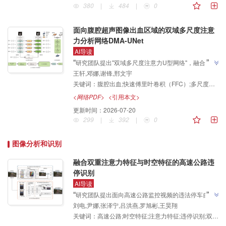
380
|
484
|
0
面向腹腔超声图像出血区域的双域多尺度注意
力分析网络DMA-UNet
AI导读
”
“
研究团队提出"双域多尺度注意力U型网络"，融合空间
王轩,邓娜,谢锋,邢文宇
域与频域特征，为腹腔出血超声图像分割提供了新方
”
关键词：
腹腔出血;快速傅里叶卷积（FFC）;多尺度表征;联合注意力结构（JAS）;超声图像分割
案。
<网络PDF>
<引用本文>
更新时间：
2026-07-20
299
|
392
|
0
图像分析和识别
融合双重注意力特征与时空特征的高速公路违
停识别
AI导读
”
“
研究团队提出面向高速公路监控视频的违法停车自动
刘电,尹娜,张泽宁,吕洪燕,罗旭彬,王昊翔
识别方法，引入双重注意力特征融合结构增强YOLOv8
关键词：
高速公路;时空特征;注意力特征;违停识别;双重注意力
多尺度特征表达能力，设计基于帧间位移自适应的判别