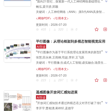
”
“
面向21世纪，探索新一代人工神经网络基础理论、模
鲍泓,梁天骄,郑颖
型和架构，按5个维度特征将ANN划分成5个时代，提
关键词：
人工神经网络（ANN）;第5代ANN具身智能;离身智能;具身认知;认知物理学;具身认知物理神经网络（E-CoPNN）;统一场论;智能场;人类注意力机制;选择性机制;驾驶脑认知;综述
出具身认知物理神经网络轻量化架构，为填补离身智能
与具身智能鸿沟、实现具身认知机器人广泛应用奠定基
<网络PDF>
<引用本文>
”
础。
更新时间：
2026-07-20
405
|
320
|
0
平行图像：从理论框架到多模态智能视觉应用
AI导读
”
“
平行图像作为基于平行系统理论发展而来的新型图像
张慧,田永林,王雨桐,苟超,李轩,王飞跃
生成与建模方法体系，介绍了其在智能视觉领域的研究
关键词：
平行图像;生成式人工智能;虚实融合;场景生成;数字孪生
进展，相关专家建立了"建模—训练—反馈—优化"的闭
环机制，探索了虚拟场景生成、多模态特征融合等关键
<网络PDF>
<引用本文>
技术路径，为解决数据不均衡与标注成本高昂问题提供
更新时间：
2026-07-20
”
解决方案。
223
|
297
|
0
遥感图像开放词汇感知进展
AI导读
”
“
开放词汇感知技术通过跨模态语义对齐打破了传统离
李开宇,曹相湧,蒋梓轩,孟德宇
散标签的束缚，在零样本与少样本场景下展现出强大的