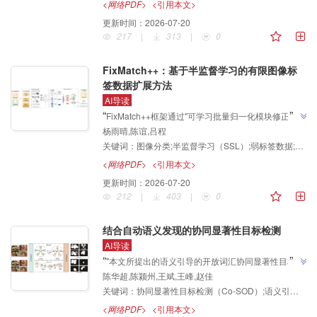
机制识别违停行为，并引入危险报警闪光灯检测技术提
<网络PDF>
<引用本文>
升夜间判定稳定性，违停识别准确率达94.79%，满足
更新时间：
2026-07-20
实时处理需求，为解决车流密集场景中目标遮挡、摄像
217
|
313
|
0
机透视畸变及夜间光照干扰导致的身份混淆与误判问题
”
提供解决方案。
FixMatch++：基于半监督学习的有限图像标
签数据扩展方法
AI导读
”
“
FixMatch++框架通过"可学习批量归一化模块修正增强
杨雨晴,陈谊,吕程
策略带来的通道级统计量偏差，结合双尺度并行卷积模
关键词：
图像分类;半监督学习（SSL）;弱标签数据;数据增强;伪标签融合;跨域适应
块增强多尺度特征提取能力"等三方面改进，有效解决
了半监督学习中特征不稳定、内容风格混淆及伪标签噪
<网络PDF>
<引用本文>
声问题，在有限标签数据场景下显著提升了图像分类性
更新时间：
2026-07-20
”
能。
212
|
403
|
0
结合自动语义发现的协同显著性目标检测
AI导读
”
“
"本文所提出的语义引导的开放词汇协同显著性目标检
陈华超,陈颍州,王斌,王峰,赵佳
测框架，通过引入CLIP的组内一致类别生成方法，有
关键词：
协同显著性目标检测（Co-SOD）;语义引导;开放词汇;协同显著性目标检测框架;跨模态相似度;动态阈值自适应策略
效缓解了人工指定类别的局限性；结合OWLv2的开放
词汇检测能力与SAM的通用分割优势，显著增强了模
<网络PDF>
<引用本文>