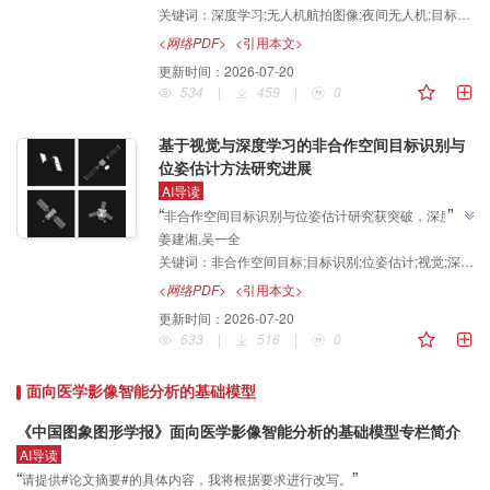
关键词：
深度学习;无人机航拍图像;夜间无人机;目标跟踪;目标检测
检测研究出发，综述了夜间图像增强、域适应学习、多
模态感知融合和轻量化模型等方法的研究进展"，构建
<网络PDF>
<引用本文>
了DroneVehicle-Night数据集并开展性能评估，为该领
更新时间：
2026-07-20
”
域研究提供参考。
534
|
459
|
0
基于视觉与深度学习的非合作空间目标识别与
位姿估计方法研究进展
AI导读
”
“
非合作空间目标识别与位姿估计研究获突破，深度学
姜建湘,吴一全
习方法在复杂空间环境下展现出更强鲁棒性，多模态融
关键词：
非合作空间目标;目标识别;位姿估计;视觉;深度学习;多模态视觉融合;直接回归;关键点检测
合与无监督策略进一步提升跨域泛化能力，为在轨服务
”
与态势感知技术发展与工程应用提供参考。
<网络PDF>
<引用本文>
更新时间：
2026-07-20
633
|
516
|
0
面向医学影像智能分析的基础模型
《中国图象图形学报》面向医学影像智能分析的基础模型专栏简介
AI导读
“
”
请提供#论文摘要#的具体内容，我将根据要求进行改写。