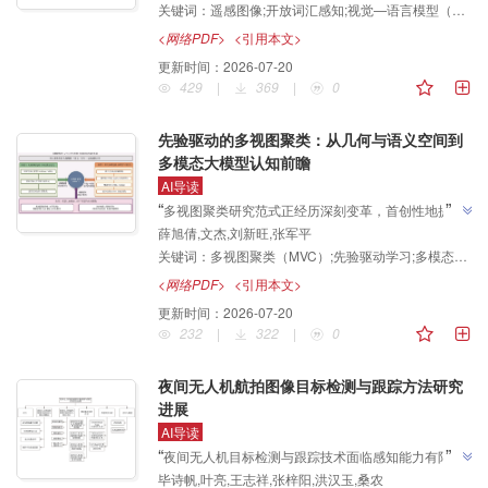
关键词：
遥感图像;开放词汇感知;视觉—语言模型（VLM）;零样本学习;智能解译
泛化潜力，介绍了其在遥感图像智能解译领域的研究进
展，该团队系统梳理了数据集构建策略与预训练架构演
<网络PDF>
<引用本文>
进，全面剖析了多项关键下游任务应用范式，深入探讨
更新时间：
2026-07-20
了核心挑战并展望未来趋势，为推动遥感智能解译迈向
429
|
369
|
0
”
真实开放世界提供了详实的理论参考。
先验驱动的多视图聚类：从几何与语义空间到
多模态大模型认知前瞻
AI导读
”
“
多视图聚类研究范式正经历深刻变革，首创性地提出
薛旭倩,文杰,刘新旺,张军平
先验驱动的理论视角，对20年发展脉络进行了系统性
关键词：
多视图聚类（MVC）;先验驱动学习;多模态大模型（LMMs）;几何结构;语义协同;认知对齐;综述
重构，为多模态大模型时代的理论创新与工程实践提供
”
新的研究路线。
<网络PDF>
<引用本文>
更新时间：
2026-07-20
232
|
322
|
0
夜间无人机航拍图像目标检测与跟踪方法研究
进展
AI导读
”
“
夜间无人机目标检测与跟踪技术面临感知能力有限、
毕诗帆,叶亮,王志祥,张梓阳,洪汉玉,桑农
可视化特征不足等挑战，"从夜间无人机航拍图像目标