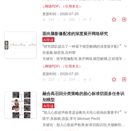
”
向。
<网络PDF>
<引用本文>
更新时间：
2026-07-20
344
|
366
|
0
面向脑影像配准的深度展开网络研究
AI导读
”
“
研究团队提出了一种基于模型解耦的深度展开配准网
孙嘉颖,杨双燕,应时辉
络，兼顾高效计算与模型可解释性，在脑部医学图像配
关键词：
医学图像配准;展开网络;模型解耦;正则项学习;脑影像
准领域取得重要进展，为手术导航、疾病监测和多模态
”
诊断等临床应用提供了新解决方案。
<网络PDF>
<引用本文>
更新时间：
2026-07-20
223
|
594
|
0
融合高召回分类策略的胎心标准切面多任务识
别模型
AI导读
”
“
胎儿心脏超声检查是诊断先天性心脏病的重要手段，
陈宇,朱栋晓,宿磊,李可,Michael Pecht
北京大学团队提出基于"先检测后分类"策略的FHSP-
关键词：
胎儿心脏超声检测;标准切面识别;关键解剖结构识别;深度学习;目标检测
Net多任务模型，建立了胎儿心脏标准切面智能识别体