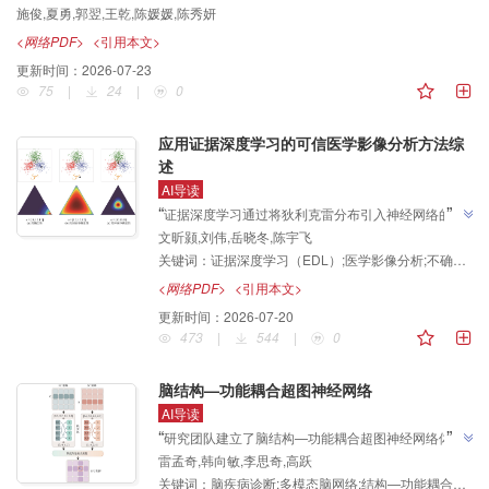
施俊,夏勇,郭翌,王乾,陈媛媛,陈秀妍
<网络PDF>
<引用本文>
更新时间：
2026-07-23
75
|
24
|
0
应用证据深度学习的可信医学影像分析方法综
述
AI导读
”
“
证据深度学习通过将狄利克雷分布引入神经网络的输
文昕颢,刘伟,岳晓冬,陈宇飞
出对预测进行证据建模，介绍了其在智能医学影像分析
关键词：
证据深度学习（EDL）;医学影像分析;不确定性量化;主观逻辑;证据理论
领域的研究进展，该团队系统综述了该技术应对数据稀
缺、异质性与不均衡三大挑战的核心优势，为构建更安
<网络PDF>
<引用本文>
全可靠的下一代智能医学影像分析系统提供了路线
更新时间：
2026-07-20
”
图。
473
|
544
|
0
脑结构—功能耦合超图神经网络
AI导读
”
“
研究团队建立了脑结构—功能耦合超图神经网络体
雷孟奇,韩向敏,李思奇,高跃
系，以结构—功能耦合为先验引导的跨模态交叉重建预
关键词：
脑疾病诊断;多模态脑网络;结构—功能耦合（SFC）;超图神经网络（HGNN）;跨模态交叉重建;脑网络基础模型
训练与超图计算相结合，为脑疾病辅助诊断开辟了新方