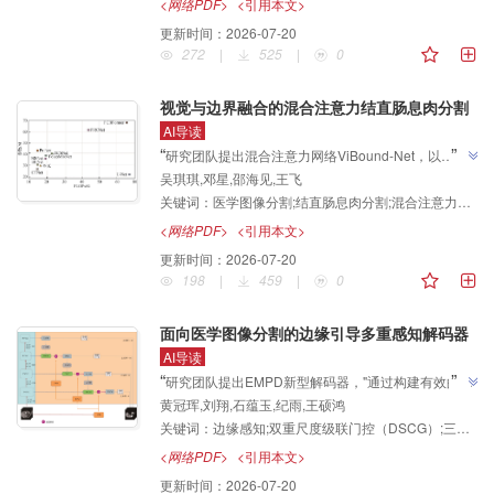
”
系，为解决胎心筛查效率低下问题提供解决方案。
<网络PDF>
<引用本文>
更新时间：
2026-07-20
272
|
525
|
0
视觉与边界融合的混合注意力结直肠息肉分割
AI导读
”
“
研究团队提出混合注意力网络ViBound-Net，以
吴琪琪,邓星,邵海见,王飞
EfficientNetV2S为编码骨干，建立了兼顾精度与效率
关键词：
医学图像分割;结直肠息肉分割;混合注意力网络;边界引导;多尺度特征增强;轻量化模型
的轻量化结直肠息肉分割体系，为复杂内镜图像下的癌
”
早筛工作流集成提供了新方案。
<网络PDF>
<引用本文>
更新时间：
2026-07-20
198
|
459
|
0
面向医学图像分割的边缘引导多重感知解码器
AI导读
”
“
研究团队提出EMPD新型解码器，"通过构建有效的边
黄冠珲,刘翔,石蕴玉,纪雨,王硕鸿
缘信息引导多重感知特征的解码器，实现医学图像的准
关键词：
边缘感知;双重尺度级联门控（DSCG）;三维注意力;特征融合;医学图像分割
确分割"，为解决边界分割不准确问题提供解决方案，
”
在7个公开数据集上验证有效。
<网络PDF>
<引用本文>
更新时间：
2026-07-20