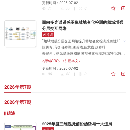
造场景下均实现准确率大幅提升，为司法取证提供技术
更新时间：
2026-07-02
”
支撑。
71
|
77
|
0
面向多光谱遥感图像林地变化检测的频域增强
分层交互网络
AI导读
”
“
频域增强分层交互网络提升林地变化检测准确性与鲁
陈勇奇,冯收,任春颖,唐英杰,任慧鑫,赵春晖
棒性，有效缓解双时相风格差异引起的伪变化干扰，并
关键词：
多光谱遥感图像;林地变化检测;频域特征;特征交互;多尺度变化感知
提升对细微变化与多尺度变化对象的检测能力，从而获
”
得更为准确、稳定的林地变化检测结果。
<网络PDF>
<引用本文>
更新时间：
2026-07-02
96
|
82
|
0
2026年第7期
2026年
第7期
综述
2025年度三维视觉前沿趋势与十大进展
AI导读