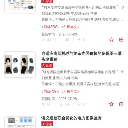
AI导读
”
“
"针对复杂交通场景中车辆转弯引起的活动轨迹状态更
都双丽,刘梓扬,赵明华,胡静,石程,李鹏
新不稳定，以及短期丢失轨迹缺乏针对性更新机制的问
关键词：
车辆多目标跟踪;车辆转弯;关联增强;轨迹状态更新;快慢双时间尺度记忆
题"，研究团队提出面向车辆转弯场景的轨迹状态更新
与关联增强多目标跟踪方法，建立了快慢双时间尺度记
<网络PDF>
<引用本文>
忆与短期丢失轨迹更新体系，为复杂交通场景车辆跟踪
更新时间：
2026-07-28
”
性能提升提供解决方案。
83
|
58
|
0
自适应高斯椭球与复杂光照鲁棒的多视图三维
头发重建
AI导读
”
“
研究团队提出基于自适应高斯椭球表示的多视图三维
刘菁薏,张劲松,马健,李坤
头发重建方法，结合视觉语言模型与三维高斯泼溅框
关键词：
三维头发重建;视觉语言模型;复杂光照;自适应密度控制;几何-纹理解耦
架，"能够在真实复杂场景中实现高精度的头发几何结
构建模及细节丰富、外观一致的纹理重建"，为复杂光
<网络PDF>
<引用本文>
”
照与高复杂度发型条件下的三维重建提供了新方案。
更新时间：
2026-07-28
60
|
54
|
0
语义通信联合优化的电力图像监测
AI导读