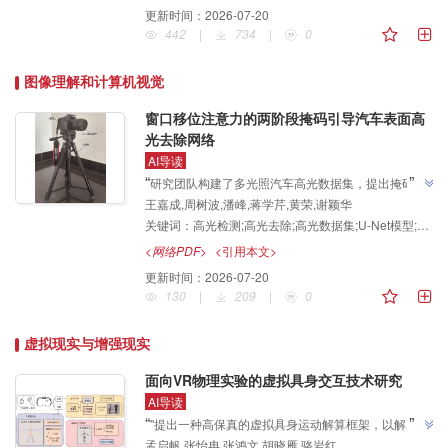
型的语义泛化能力和目标识别鲁棒性，为开放场景下的
更新时间：
2026-07-20
协同显著性检测提供了新思路与有效解决方案"，介绍
442
|
734
|
0
了其在计算机视觉领域的研究进展，该团队建立了语义
引导的开放词汇协同显著性目标检测体系，为解决开放
图像理解和计算机视觉
”
场景下协同显著目标识别难题提供了有效方案。
窗口移位注意力的两阶段掩码引导汽车表面高
光去除网络
AI导读
”
“
研究团队构建了多光照汽车高光数据集，提出掩码引
王嘉成,周树波,潘峰,蒋学芹,黄荣,谢颖华
导的高光去除网络MG-TransUNet，通过协同优化的两
关键词：
高光检测;高光去除;高光数据集;U-Net模型;窗口移位注意力机制
阶段架构实现高光检测与去除，在多个数据集上取得领
”
先性能，为真实场景高光去除提供解决方案。
<网络PDF>
<引用本文>
更新时间：
2026-07-20
130
|
209
|
0
虚拟现实与增强现实
面向VR物理实验的虚拟具身交互技术研究
AI导读
”
“
"提出一种高保真的虚拟具身运动解算框架，以解决全
孟启帆,张怡冉,张鸿文,胡晓雁,骆岩红
身运动重构质量差及交互精度低的问题"，介绍了其在